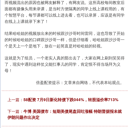
而视频流出的原因也被网友解释了，有网友说。这所高校每间教室后
面都有摄像头用来录课，是当时方便隔离的同学上线上课程用的，有
个智慧平台，每节课都可以线上进去看，也可以录屏，应该是有同学
在线上上课就录下来了！
结果哈哈姐的视频放出来的时候跟沙沙哥时间雷同，这也导致了开始
的时候哈哈姐的口碑跟沙沙哥一样，但是仔细看，哈哈姐跟沙沙哥一
个是天上一个是地下，放在一起简直是对哈哈姐的轻视。
这就是为了组员，一个老实人真的豁出去了，大家在网上刷到笑笑得
了，现实中遇到这样仗义能扛事儿的同学，肯定恨不得当场拜为义
母！
倍盈配资提示：文章来自网络，不代表本站观点。
上一篇：
58配资 7月9日新化转债下跌044%，转股溢价率713%
下一篇：
牛博 美国债市：短期美债尾盘回吐涨幅 特朗普据报未就
伊朗问题作出决定