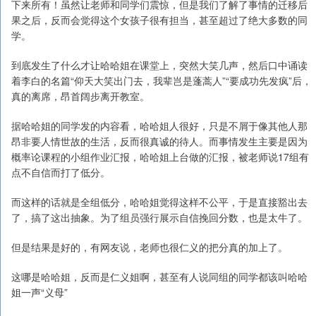
下来所有！虽然让老师和同学们震惊，但是我们了解了事情的迁移后
果之后，反而会觉得这个女孩子很有担当，甚至超过了绝大多数的同
学。
到底发生了什么才让哈哈姐在课堂上，突然大笑几声，然后口中诵读
着李白的名篇“仰天大笑出门去，我辈岂是蓬蒿人”“要成功先发疯”后，
真的离席，昂首阔步离开教室。
据哈哈姐的同学发的内容看，哈哈姐人很好，只是不屑于像其他人那
昂非要人情世故的生活，反而很真诚的待人。而事情发生主要是因为
概率论课程的小组作业汇报，哈哈姐上台做的汇报，被老师说17组有
点不自信而打了低分。
而这样的话就是全组低分，哈哈姐觉得这样不公平，于是直接豁出去
了，搞了这出抽象。为了组员强行展示自信挽回分数，也是太牛了。
但是结果是好的，有网友说，老师也很仁义的把分真的加上了。
这哪是哈哈姐，反而是仁义姐啊，甚至有人说同组的同学都该叫哈哈
姐一声“义母”