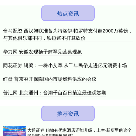
热点资讯
盒马配资 西汉姆联准备为特洛伊·帕罗特支付超2000万英镑，
与其他俱乐部不同，铁锤帮不打算砍价
华力网 安徽发现扬子鳄罕见营巢现象
同花证券 铜梁：一株小艾草 从千年民俗走进亿元消费市场
红盘 普京召开保障国内市场燃料供应的会议
普汇网 北京通州：台湖千亩百日菊迎最佳观赏期
推荐资讯
大通证券 购物有优惠酒店还能升级，上生·新所里的这个
戏剧节拉满假期“氛围感”