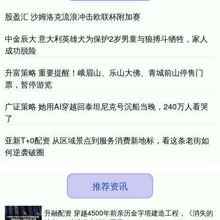
股盈汇 沙姆洛克流浪冲击欧联杯附加赛
中金辰大 意大利英雄犬为保护2岁男童与狼搏斗牺牲，家人
成功脱险
升富策略 重要提醒！峨眉山、乐山大佛、青城前山停售门
票，暂停游览
广证策略 她用AI穿越回泰坦尼克号沉船当晚，240万人看哭
了
亚新T+0配资 从区域景点到服务消费新地标，看这条老街如
何逆袭破圈
推荐资讯
升融配资 穿越4500年前亲历金字塔建造工程，《消失的