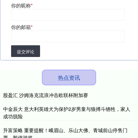
你的昵称
*
你的邮箱
*
提交评论
热点资讯
股盈汇 沙姆洛克流浪冲击欧联杯附加赛
中金辰大 意大利英雄犬为保护2岁男童与狼搏斗牺牲，家人
成功脱险
升富策略 重要提醒！峨眉山、乐山大佛、青城前山停售门
票，暂停游览