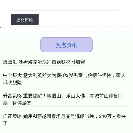
提交评论
热点资讯
股盈汇 沙姆洛克流浪冲击欧联杯附加赛
中金辰大 意大利英雄犬为保护2岁男童与狼搏斗牺牲，家人
成功脱险
升富策略 重要提醒！峨眉山、乐山大佛、青城前山停售门
票，暂停游览
广证策略 她用AI穿越回泰坦尼克号沉船当晚，240万人看哭
了