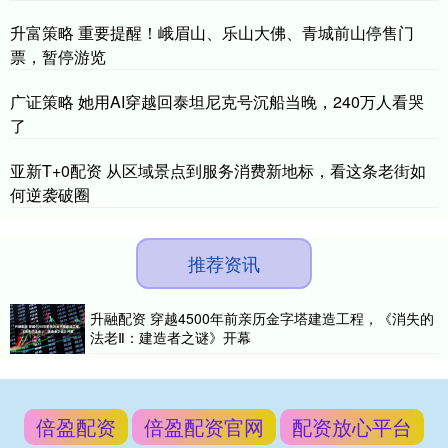
升富策略 重要提醒！峨眉山、乐山大佛、青城前山停售门
票，暂停游览
广证策略 她用AI穿越回泰坦尼克号沉船当晚，240万人看哭
了
亚新T+0配资 从区域景点到服务消费新地标，看这条老街如
何逆袭破圈
推荐资讯
升融配资 穿越4500年前亲历金字塔建造工程，《消失的
法老Ⅱ：建造者之谜》开幕
倍盈配资
倍盈配资官网
配资放心平台