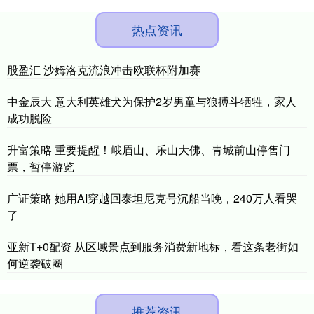
热点资讯
股盈汇 沙姆洛克流浪冲击欧联杯附加赛
中金辰大 意大利英雄犬为保护2岁男童与狼搏斗牺牲，家人
成功脱险
升富策略 重要提醒！峨眉山、乐山大佛、青城前山停售门
票，暂停游览
广证策略 她用AI穿越回泰坦尼克号沉船当晚，240万人看哭
了
亚新T+0配资 从区域景点到服务消费新地标，看这条老街如
何逆袭破圈
推荐资讯