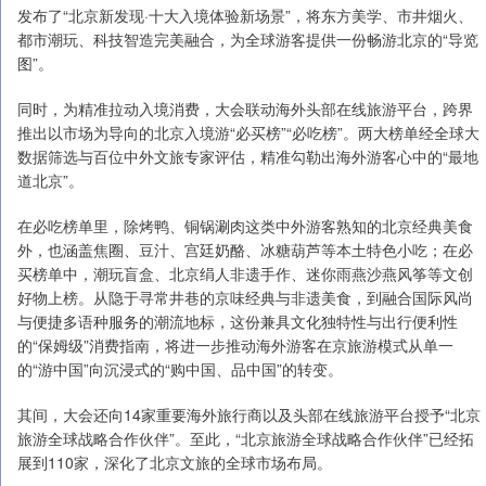
发布了“北京新发现·十大入境体验新场景”，将东方美学、市井烟火、
都市潮玩、科技智造完美融合，为全球游客提供一份畅游北京的“导览
图”。
同时，为精准拉动入境消费，大会联动海外头部在线旅游平台，跨界
推出以市场为导向的北京入境游“必买榜”“必吃榜”。两大榜单经全球大
数据筛选与百位中外文旅专家评估，精准勾勒出海外游客心中的“最地
道北京”。
在必吃榜单里，除烤鸭、铜锅涮肉这类中外游客熟知的北京经典美食
外，也涵盖焦圈、豆汁、宫廷奶酪、冰糖葫芦等本土特色小吃；在必
买榜单中，潮玩盲盒、北京绢人非遗手作、迷你雨燕沙燕风筝等文创
好物上榜。从隐于寻常井巷的京味经典与非遗美食，到融合国际风尚
与便捷多语种服务的潮流地标，这份兼具文化独特性与出行便利性
的“保姆级”消费指南，将进一步推动海外游客在京旅游模式从单一
的“游中国”向沉浸式的“购中国、品中国”的转变。
其间，大会还向14家重要海外旅行商以及头部在线旅游平台授予“北京
旅游全球战略合作伙伴”。至此，“北京旅游全球战略合作伙伴”已经拓
展到110家，深化了北京文旅的全球市场布局。