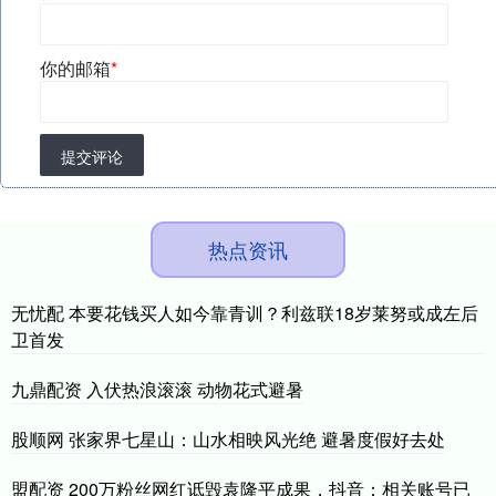
你的邮箱
*
提交评论
热点资讯
无忧配 本要花钱买人如今靠青训？利兹联18岁莱努或成左后
卫首发
九鼎配资 入伏热浪滚滚 动物花式避暑
股顺网 张家界七星山：山水相映风光绝 避暑度假好去处
盟配资 200万粉丝网红诋毁袁隆平成果，抖音：相关账号已