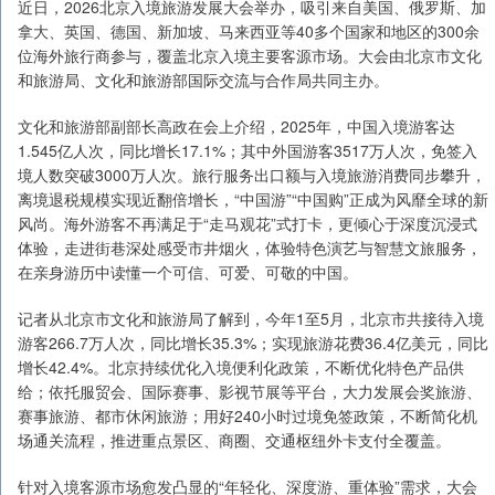
近日，2026北京入境旅游发展大会举办，吸引来自美国、俄罗斯、加
拿大、英国、德国、新加坡、马来西亚等40多个国家和地区的300余
位海外旅行商参与，覆盖北京入境主要客源市场。大会由北京市文化
和旅游局、文化和旅游部国际交流与合作局共同主办。
文化和旅游部副部长高政在会上介绍，2025年，中国入境游客达
1.545亿人次，同比增长17.1%；其中外国游客3517万人次，免签入
境人数突破3000万人次。旅行服务出口额与入境旅游消费同步攀升，
离境退税规模实现近翻倍增长，“中国游”“中国购”正成为风靡全球的新
风尚。海外游客不再满足于“走马观花”式打卡，更倾心于深度沉浸式
体验，走进街巷深处感受市井烟火，体验特色演艺与智慧文旅服务，
在亲身游历中读懂一个可信、可爱、可敬的中国。
记者从北京市文化和旅游局了解到，今年1至5月，北京市共接待入境
游客266.7万人次，同比增长35.3%；实现旅游花费36.4亿美元，同比
增长42.4%。北京持续优化入境便利化政策，不断优化特色产品供
给；依托服贸会、国际赛事、影视节展等平台，大力发展会奖旅游、
赛事旅游、都市休闲旅游；用好240小时过境免签政策，不断简化机
场通关流程，推进重点景区、商圈、交通枢纽外卡支付全覆盖。
针对入境客源市场愈发凸显的“年轻化、深度游、重体验”需求，大会