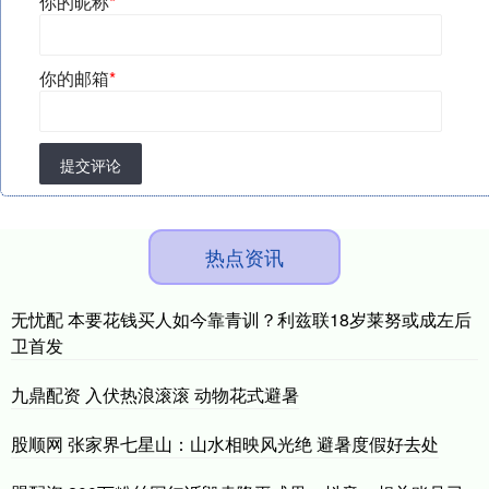
你的昵称
*
你的邮箱
*
提交评论
热点资讯
无忧配 本要花钱买人如今靠青训？利兹联18岁莱努或成左后
卫首发
九鼎配资 入伏热浪滚滚 动物花式避暑
股顺网 张家界七星山：山水相映风光绝 避暑度假好去处