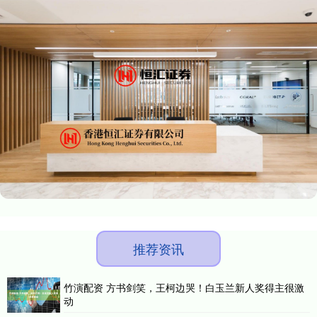
推荐资讯
竹演配资 方书剑笑，王柯边哭！白玉兰新人奖得主很激
动