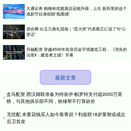
大通证券 购物有优惠酒店还能升级，上生·新所里的这个
戏剧节拉满假期“氛围感”
鼎合网 白玉兰典礼现场｜“昆大班”代表蔡正仁说了句“心
里话”
升融配资 穿越4500年前亲历金字塔建造工程，《消失的
法老Ⅱ：建造者之谜》开幕
最新文章
盒马配资 西汉姆联准备为特洛伊·帕罗特支付超2000万英
镑，与其他俱乐部不同，铁锤帮不打算砍价
无忧配 本要花钱买人如今靠青训？利兹联18岁莱努或成左
后卫首发