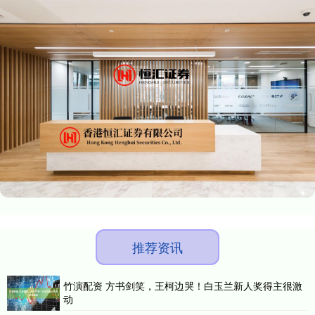
推荐资讯
竹演配资 方书剑笑，王柯边哭！白玉兰新人奖得主很激
动