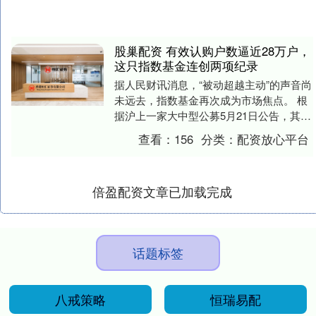
股巢配资 有效认购户数逼近28万户，
这只指数基金连创两项纪录
据人民财讯消息，“被动超越主动”的声音尚
未远去，指数基金再次成为市场焦点。 根
据沪上一家大中型公募5月21日公告，其旗
下一只上证科创板人工智能指数基金成立
查看：
156
分类：
配资放心平台
于5月....
倍盈配资文章已加载完成
话题标签
八戒策略
恒瑞易配