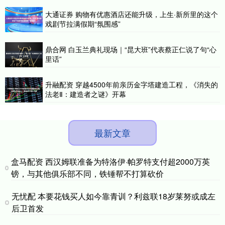
大通证券 购物有优惠酒店还能升级，上生·新所里的这个
戏剧节拉满假期“氛围感”
鼎合网 白玉兰典礼现场｜“昆大班”代表蔡正仁说了句“心
里话”
升融配资 穿越4500年前亲历金字塔建造工程，《消失的
法老Ⅱ：建造者之谜》开幕
最新文章
盒马配资 西汉姆联准备为特洛伊·帕罗特支付超2000万英
镑，与其他俱乐部不同，铁锤帮不打算砍价
无忧配 本要花钱买人如今靠青训？利兹联18岁莱努或成左
后卫首发