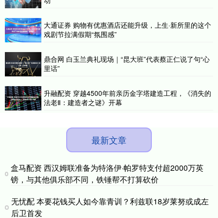
大通证券 购物有优惠酒店还能升级，上生·新所里的这个
戏剧节拉满假期“氛围感”
鼎合网 白玉兰典礼现场｜“昆大班”代表蔡正仁说了句“心
里话”
升融配资 穿越4500年前亲历金字塔建造工程，《消失的
法老Ⅱ：建造者之谜》开幕
最新文章
盒马配资 西汉姆联准备为特洛伊·帕罗特支付超2000万英
镑，与其他俱乐部不同，铁锤帮不打算砍价
无忧配 本要花钱买人如今靠青训？利兹联18岁莱努或成左
后卫首发