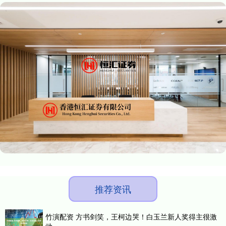
推荐资讯
竹演配资 方书剑笑，王柯边哭！白玉兰新人奖得主很激
动