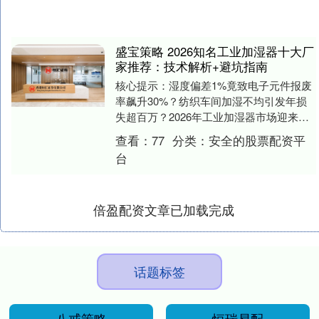
盛宝策略 2026知名工业加湿器十大厂
家推荐：技术解析+避坑指南
核心提示：湿度偏差1%竟致电子元件报废
率飙升30%？纺织车间加湿不均引发年损
失超百万？2026年工业加湿器市场迎来技
术迭代与需求爆发双重拐点，高压微雾、
查看：
77
分类：
安全的股票配资平
超声波等....
台
倍盈配资文章已加载完成
话题标签
八戒策略
恒瑞易配