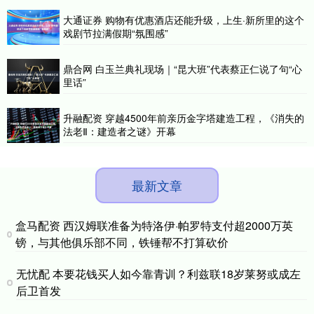
大通证券 购物有优惠酒店还能升级，上生·新所里的这个
戏剧节拉满假期“氛围感”
鼎合网 白玉兰典礼现场｜“昆大班”代表蔡正仁说了句“心
里话”
升融配资 穿越4500年前亲历金字塔建造工程，《消失的
法老Ⅱ：建造者之谜》开幕
最新文章
盒马配资 西汉姆联准备为特洛伊·帕罗特支付超2000万英
镑，与其他俱乐部不同，铁锤帮不打算砍价
无忧配 本要花钱买人如今靠青训？利兹联18岁莱努或成左
后卫首发