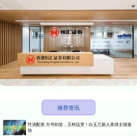
推荐资讯
竹演配资 方书剑笑，王柯边哭！白玉兰新人奖得主很激
动