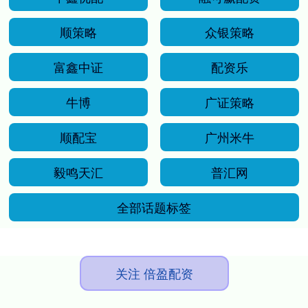
顺策略
众银策略
富鑫中证
配资乐
牛博
广证策略
顺配宝
广州米牛
毅鸣天汇
普汇网
全部话题标签
关注 倍盈配资