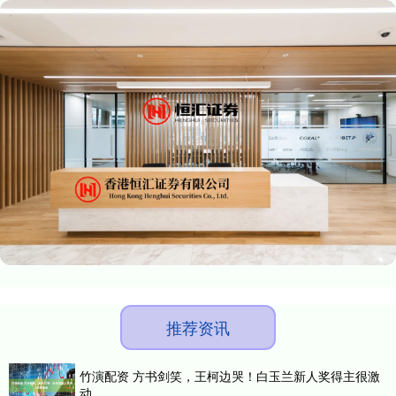
推荐资讯
竹演配资 方书剑笑，王柯边哭！白玉兰新人奖得主很激
动