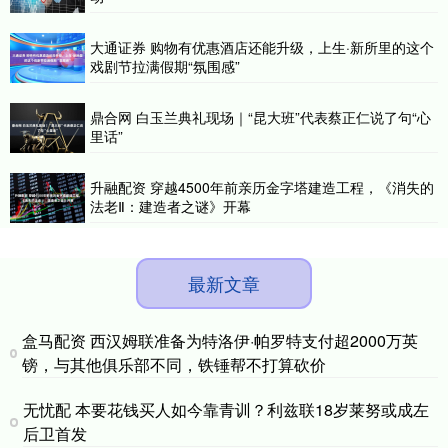
大通证券 购物有优惠酒店还能升级，上生·新所里的这个
戏剧节拉满假期“氛围感”
鼎合网 白玉兰典礼现场｜“昆大班”代表蔡正仁说了句“心
里话”
升融配资 穿越4500年前亲历金字塔建造工程，《消失的
法老Ⅱ：建造者之谜》开幕
最新文章
盒马配资 西汉姆联准备为特洛伊·帕罗特支付超2000万英
镑，与其他俱乐部不同，铁锤帮不打算砍价
无忧配 本要花钱买人如今靠青训？利兹联18岁莱努或成左
后卫首发