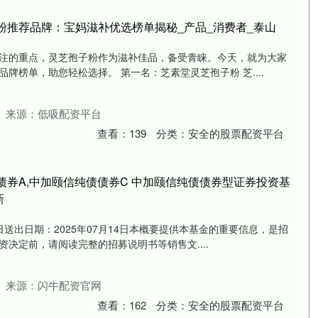
粉推荐品牌：宝妈滋补优选榜单揭秘_产品_消费者_泰山
注的重点，灵芝孢子粉作为滋补佳品，备受青睐。今天，就为大家
牌榜单，助您轻松选择。 第一名：芝素堂灵芝孢子粉 芝....
来源：低吸配资平台
查看：
139
分类：
安全的股票配资平台
债券A,中加颐信纯债债券C 中加颐信纯债债券型证券投资基
新
4日送出日期：2025年07月14日本概要提供本基金的重要信息，是招
决定前，请阅读完整的招募说明书等销售文....
来源：闪牛配资官网
查看：
162
分类：
安全的股票配资平台