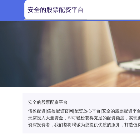
安全的股票配资平台
安全的股票配资平台
倍盈配资|倍盈配资官网|配资放心平台|安全的股票配资
无需投入大量资金，即可轻松获得充足的配资额度，实现
资深投资者，我们都将竭诚为您提供优质的服务，打造值