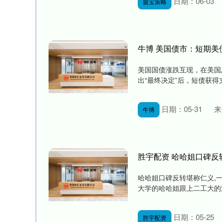
日期：06-03
盛宝策略
牛博 美国债市：短期美
美国国债涨跌互现，在美国
出“最终决定”后，短债获得
日期：05-31
来
牛博
胜宇配资 哈哈姐口碑反
哈哈姐口碑反转堪称仁义,
大学的哈哈姐跟上二工大的沙
日期：05-25
胜宇配资